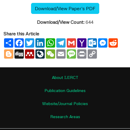
Download/View Paper's PDF
Download/View Count:
644
Share this Article
Share
Facebook
Twitter
LinkedIn
WhatsApp
Telegram
Gmail
Yahoo
Outlook.com
Messenge
Reddi
Mail
Blogger
Digg
Mendeley
LiveJournal
WeChat
Email
Message
Print
Copy
Link
About IJIRCT
Publication Guidelines
Website/Journal Policies
Research Areas