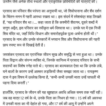
उज्जैन जैसे अनेक तीर्थ स्थलों और प्राकृतिक छविमंदिरों की यात्राएँ कीं।
प्रसाद का परिवार शैव परंपरा का अनुयायी था, जो शिवोपासना और शैव दर्शन
के चिंतन-मनन में गहरी आस्था रखता था। इस संदर्भ में रमेशचंद्र शाह लिखते
हैं, "यह परिवार शैव था।... कहा जाता है कि कश्मीरी शैवागम, दूसरे शब्दों में
सगुण अद्वैत, इस परिवार का स्वीकृत धर्म-विश्वास था। उनके घर में एक निजी
शिव मंदिर था, जहाँ विधि-विधान और समारोहपूर्वक पूजा-अर्चना होती थी।"
प्रसाद के नाम और उनके संस्कारों में भगवान शिव और शिवोपासना की गहरी
छाप स्पष्ट रूप से दिखाई देती है।
जयशंकर प्रसाद का प्रारंभिक जीवन सुख और समृद्धि से भरा हुआ था। उनके
पिता विद्वान और संपन्न व्यक्ति थे, जिनके सानिध्य में प्रसाद परिवार के सभी
सदस्यों का विशेष स्नेह पाते थे। प्रसाद का बाल्यकाल ऐसा था कि उनके लंबे,
घने बालों के कारण उन्हें अक्सर लड़कियों जैसा समझा जाता था। रायकृष्ण
दास ने इस विषय में उल्लेख किया है, "कभी-कभी उनकी माता उन्हें घाघली भी
पहना दिया करतीं।"
हालाँकि, प्रसाद के जीवन की यह खुशहाल अवधि अधिक समय तक नहीं रही।
जब वह मात्र 12 वर्ष के थे, उनके पिता का निधन हो गया। 15 वर्ष की अवस्था
में उनकी माता का भी देहांत हो गया, और 17 वर्ष की आयु में उन्होंने अपने